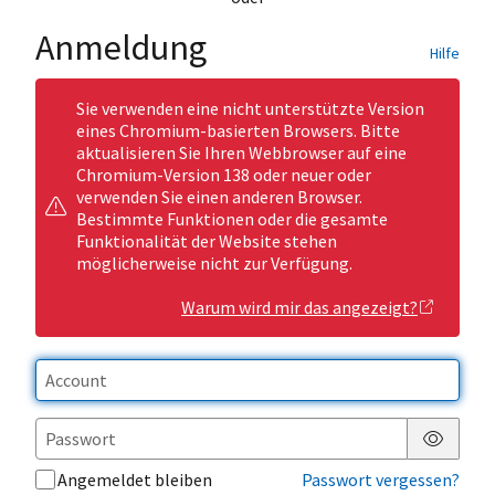
Anmeldung
Hilfe
Sie verwenden eine nicht unterstützte Version
eines Chromium-basierten Browsers. Bitte
aktualisieren Sie Ihren Webbrowser auf eine
Chromium-Version 138 oder neuer oder
verwenden Sie einen anderen Browser.
Bestimmte Funktionen oder die gesamte
Funktionalität der Website stehen
möglicherweise nicht zur Verfügung.
Warum wird mir das angezeigt?
Passwor
Angemeldet bleiben
Passwort vergessen?