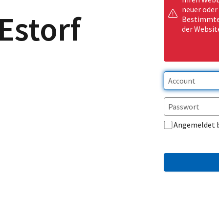
neuer oder
Estorf
Bestimmte 
der Websit
Angemeldet 