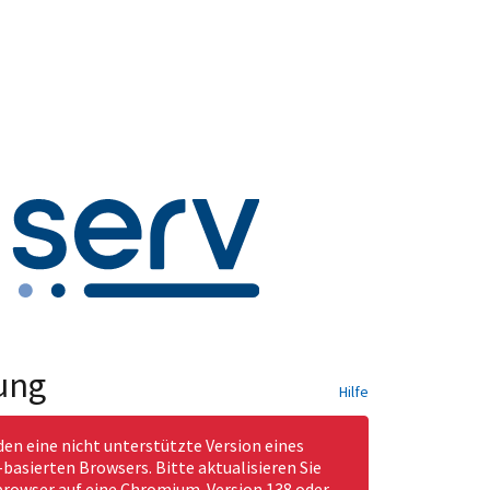
ung
Hilfe
den eine nicht unterstützte Version eines
asierten Browsers. Bitte aktualisieren Sie
rowser auf eine Chromium-Version 138 oder